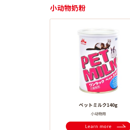
小动物奶粉
ペットミルク140g
小动物用
Learn more