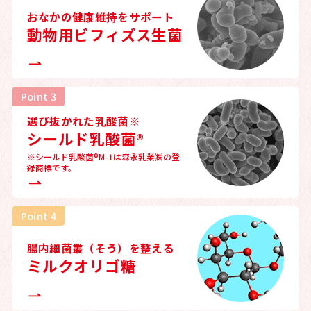
おなかの健康維持をサポート
動物用ビフィズス生菌
Point 3
選び抜かれた乳酸菌※
シールド乳酸菌®
※シールド乳酸菌®M-1は森永乳業㈱の
登
録商標です。
Point 4
腸内細菌叢（そう）を整える
ミルクオリゴ糖