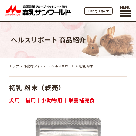
MENU
Language
ヘルスサポート 商品紹介
トップ
小動物アイテム
ヘルスサポート
初乳 粉末
初乳 粉末
（終売）
犬用
猫用
小動物用
栄養補完食