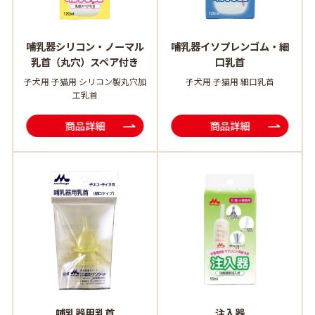
哺乳器シリコン・ノーマル
哺乳器イソプレンゴム・細
乳首（丸穴）スペア付き
口乳首
子犬用 子猫用 シリコン製丸穴加
子犬用 子猫用 細口乳首
工乳首
商品詳細
商品詳細
哺乳器用乳首
注入器